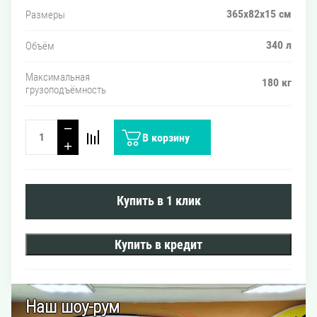
365x82x15 см
Размеры
340 л
Объём
Максимальная
180 кг
грузоподъёмность
−
В корзину
+
Купить в 1 клик
Купить в кредит
Наш шоу-рум