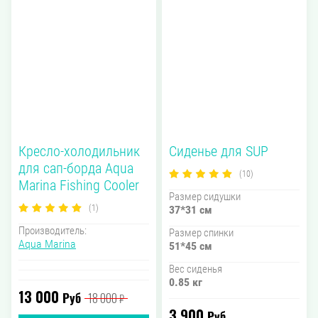
Кресло-холодильник
Сиденье для SUP
для сап-борда Aqua
(10)
Marina Fishing Cooler
Размер сидушки
(1)
37*31 см
Производитель:
Размер спинки
Aqua Marina
51*45 см
Вес сиденья
0.85 кг
13 000
Руб
18 000
₽
3 900
Руб