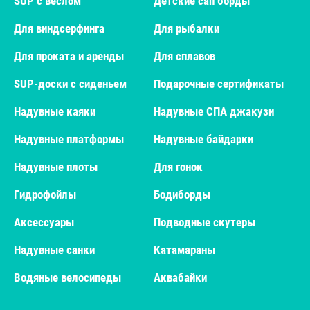
SUP с веслом
Детские сап борды
Для виндсерфинга
Для рыбалки
Для проката и аренды
Для сплавов
SUP-доски с сиденьем
Подарочные сертификаты
Надувные каяки
Надувные СПА джакузи
Надувные платформы
Надувные байдарки
Надувные плоты
Для гонок
Гидрофойлы
Бодиборды
Аксессуары
Подводные скутеры
Надувные санки
Катамараны
Водяные велосипеды
Аквабайки