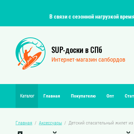
В связи с сезонной нагрузкой вре
SUP-доски в СПб
Интернет-магазин сапбордов
Главная
Покупателю
Опт
Стат
Каталог
Главная
  /  
Аксессуары
  /  Детский спасательный жилет из