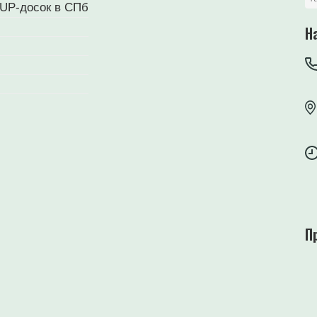
UP-досок в СПб
Н
П