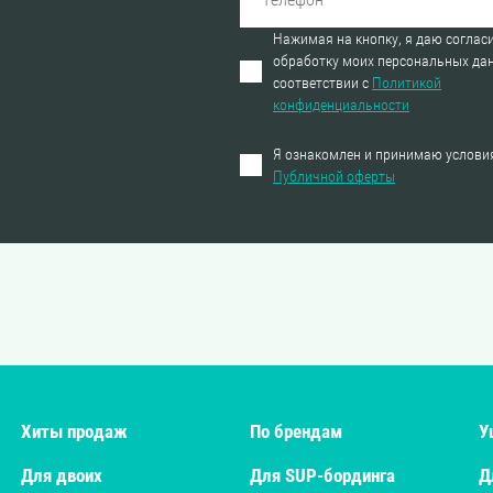
Нажимая на кнопку, я даю согласи
обработку моих персональных да
соответствии с
Политикой
конфиденциальности
Я ознакомлен и принимаю услови
Публичной оферты
Хиты продаж
По брендам
У
Для двоих
Для SUP-бординга
Д