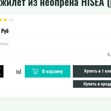
жилет из неопрена HiSEA 
(1)
Руб
итель:
S,
−
В корзину
Купить в 1 кл
+
Купить в кред