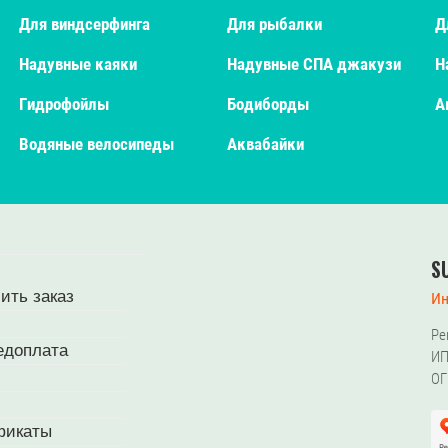
Для виндсерфинга
Для рыбалки
Д
Надувные каяки
Надувные СПА джакузи
Н
Гидрофойлы
Бодиборды
А
Водяные велосипеды
Аквабайки
S
ить заказ
Ин
Ре
едоплата
ИП
ОГ
фикаты