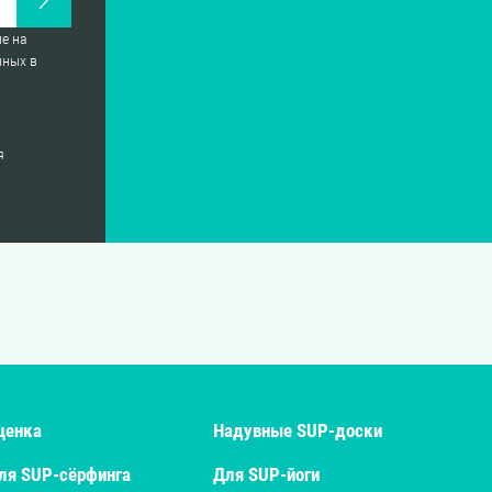
е на
нных в
я
ценка
Надувные SUP-доски
ля SUP-сёрфинга
Для SUP-йоги