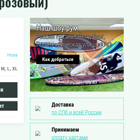
(розовый)
Наш шоу-рум
Россия г. Санкт-Петербург,
Политехническая улица, 17к1
Hisea
Как добраться
 M, L, XL
ик
Доставка
ит
по СПб и всей России
Принимаем
оплату картами