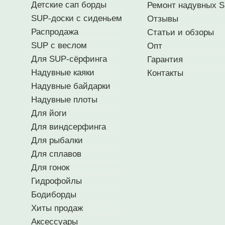
Детские сап борды
Ремонт надувных S
SUP-доски с сиденьем
Отзывы
Распродажа
Статьи и обзоры
SUP с веслом
Опт
Для SUP-сёрфинга
Гарантия
Надувные каяки
Контакты
Надувные байдарки
Надувные плоты
Для йоги
Для виндсерфинга
Для рыбалки
Для сплавов
Для гонок
Гидрофойлы
Бодиборды
Хиты продаж
Аксессуары