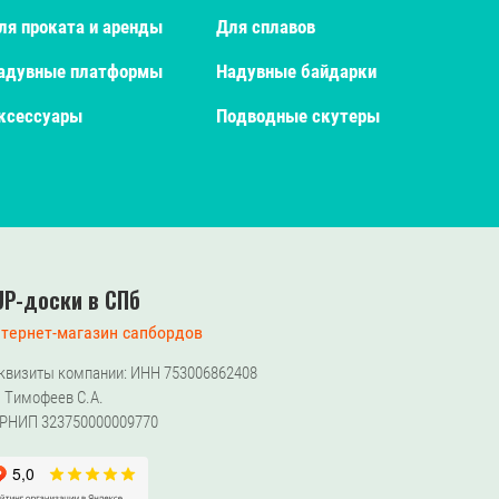
ля проката и аренды
Для сплавов
адувные платформы
Надувные байдарки
ксессуары
Подводные скутеры
UP-доски в СПб
тернет-магазин сапбордов
квизиты компании: ИНН 753006862408
 Тимофеев С.А.
РНИП 323750000009770