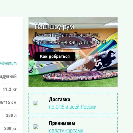
Наш шоу-рум
Россия г. Санкт-Петербург,
Политехническая улица, 17к1
Как добраться
Adventum
адувной
11.2 кг
Доставка
86*15 см
по СПб и всей России
330 л
Принимаем
200 кг
оплату картами