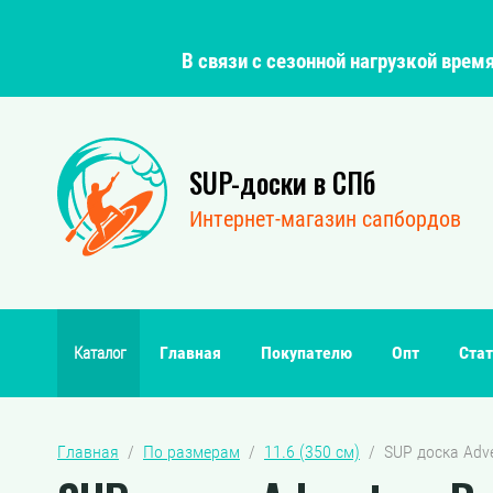
В связи с сезонной нагрузкой вре
SUP-доски в СПб
Интернет-магазин сапбордов
Главная
Покупателю
Опт
Стат
Каталог
Главная
  /  
По размерам
  /  
11.6 (350 см)
  /  SUP доска Ad