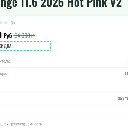
ge 11.6 2026 Hot Pink V2
(0)
0
Руб
34 000
₽
КИДКА:
итель:
Н
борда
353*
ьная грузоподъёмность