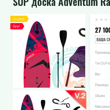
SUP доска Adventum Ran
Скидка!
New!
27 10
ВАША С
Производ
Тип SUP-
Вес
Размеры
Объём
Максимал