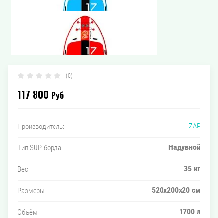
(0)
117 800
Руб
ZAP
Производитель:
Надувной
Тип SUP-борда
35 кг
Вес
520x200x20 см
Размеры
1700 л
Объём