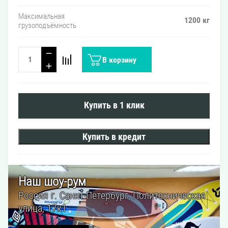
Максимальная
1200 кг
грузоподъёмность
−
В корзину
+
Купить в 1 клик
Купить в кредит
Наш шоу-рум
Россия г. Санкт-Петербург, Политехническая
улица, 17к1