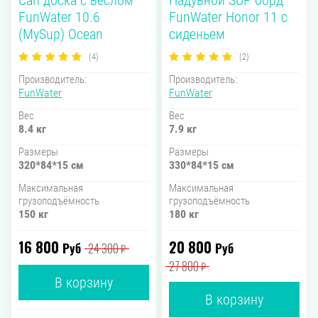
Сап доска с веслом
Надувной SUP борд
FunWater 10.6
FunWater Honor 11 с
(MySup) Ocean
сиденьем
(4)
(2)
Производитель:
Производитель:
FunWater
FunWater
Вес
Вес
8.4 кг
7.9 кг
Размеры
Размеры
320*84*15 см
330*84*15 см
Максимальная
Максимальная
грузоподъёмность
грузоподъёмность
150 кг
180 кг
16 800
20 800
Руб
Руб
24 300
₽
27 800
₽
В корзину
В корзину