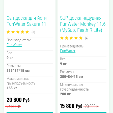
Сап доска для йоги
SUP доска надувная
FunWater Sakura 11
FunWater Monkey 11.6
(MySup, Feath-R-Lite)
(3)
(4)
Производитель:
FunWater
Производитель:
FunWater
Вес
9 кг
Вес
9 кг
Размеры
335*84*15 см
Размеры
350*84*15 см
Максимальная
грузоподъёмность
Максимальная
165 кг
грузоподъёмность
200 кг
20 800
Руб
15 800
Руб
20 800
24 800
₽
₽