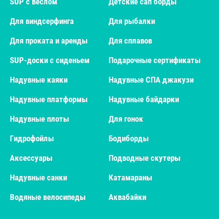
SUP с веслом
Детские сап борды
Для виндсерфинга
Для рыбалки
Для проката и аренды
Для сплавов
SUP-доски с сиденьем
Подарочные сертификаты
Надувные каяки
Надувные СПА джакузи
Надувные платформы
Надувные байдарки
Надувные плоты
Для гонок
Гидрофойлы
Бодиборды
Аксессуары
Подводные скутеры
Надувные санки
Катамараны
Водяные велосипеды
Аквабайки