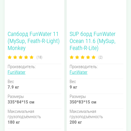
Сапборд FunWater 11
SUP борд FunWater
(MySup, Feath-R-Light)
Ocean 11.6 (MySup,
Monkey
Feath-R-Lite)
(18)
(2)
Производитель:
Производитель:
FunWater
FunWater
Вес
Вес
7.9 кг
9 кг
Размеры
Размеры
335*84*15 см
350*83*15 см
Максимальная
Максимальная
грузоподъёмность
грузоподъёмность
180 кг
200 кг