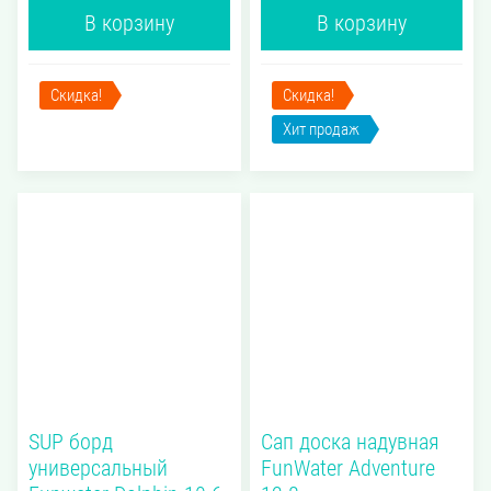
В корзину
В корзину
Скидка!
Скидка!
Хит продаж
SUP борд
Сап доска надувная
универсальный
FunWater Adventure