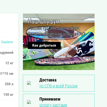
Наш шоу-рум
Россия г. Санкт-Петербург,
Политехническая улица, 17к1
Gladiator
Как добраться
адувной
12 кг
81*15 см
Доставка
350 л
по СПб и всей России
150 кг
Принимаем
оплату картами