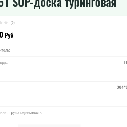
.6T SUP-доска туринговая
(0)
0
Руб
итель:
Н
борда
384*
ьная грузоподъёмность