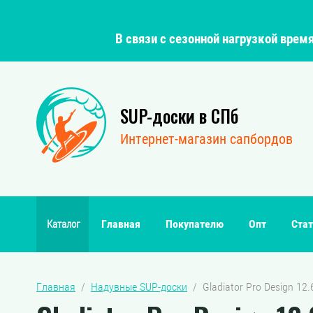
В связи с сезонной нагрузкой вре
SUP-доски в СПб
Интернет-магазин сапбордов
Главная
Покупателю
Опт
Стат
Каталог
Главная
  /  
Надувные SUP-доски
  /  Gladiator Pro Design 1