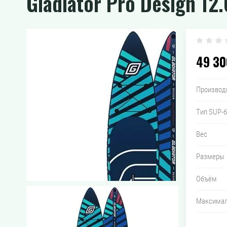
Gladiator Pro Design 12
49 30
Производ
Тип SUP-
Вес
Размеры
Объём
Максимал