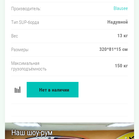
Blausee
Производитель:
Надувной
Тип SUP-борда
13 кг
Вес
320*81*15 см
Размеры
Максимальная
150 кг
грузоподъёмность
Нет в наличии
Наш шоу-рум