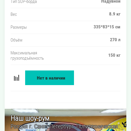
Надувной
Тип SUP-борда
8.9 кг
Вес
335*83*15 см
Размеры
270 л
Объём
Максимальная
150 кг
грузоподъёмность
Нет в наличии
Наш шоу-рум
Россия г. Санкт-Петербург, Политехническая