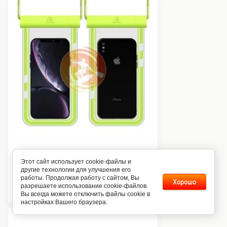
Водонепроницаемый чехол для
Этот сайт использует cookie-файлы и
смартфона (салатовый)
другие технологии для улучшения его
500
работы. Продолжая работу с сайтом, Вы
Руб
Хорошо
разрешаете использование cookie-файлов.
Вы всегда можете отключить файлы cookie в
настройках Вашего браузера.