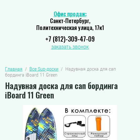
Офис продаж:
Санкт-Петербург,
Политехническая улица, 17к1
+7 (812)-309-47-09
заказать звонок
Главная
  /  
Все Sup-доски
  /  Надувная доска для сап 
бординга iBoard 11 Green
Надувная доска для сап бординга
iBoard 11 Green