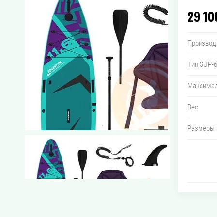
29 10
Производ
Тип SUP-
Максимал
Вес
Размеры