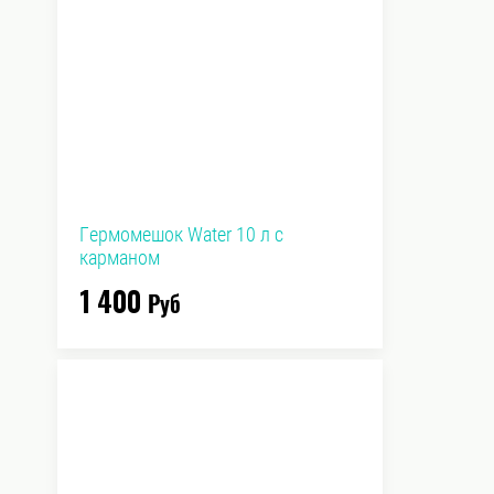
Гермомешок Water 10 л с
карманом
1 400
Руб