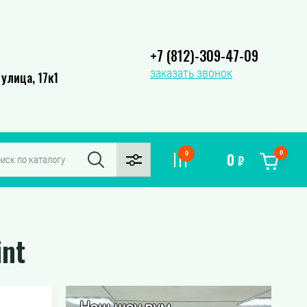
+7 (812)-309-47-09
заказать звонок
улица, 17к1
0
0
0
₽
int