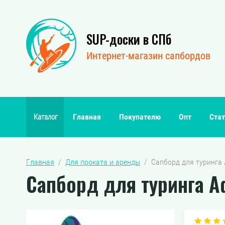
SUP-доски в СПб
Интернет-магазин сапбордов
Главная
Покупателю
Опт
Стат
Каталог
Главная
  /  
Для проката и аренды
  /  Сапборд для туринга
Сапборд для туринга Ad