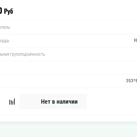
0
Руб
итель:
Н
борда
ьная грузоподъёмность
353*
Нет в наличии