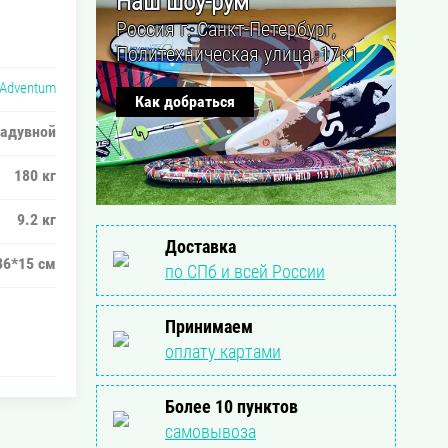
Наш шоу-рум
Россия г. Санкт-Петербург,
Политехническая улица, 17к1
Adventum
Как добраться
адувной
180 кг
9.2 кг
Доставка
86*15 см
по СПб и всей России
Принимаем
оплату картами
Более 10 пунктов
самовывоза