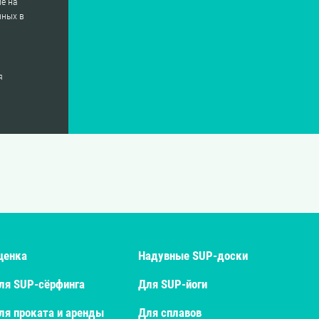
е на
нных в
я
ценка
Надувные SUP-доски
ля SUP-сёрфинга
Для SUP-йоги
ля проката и аренды
Для сплавов