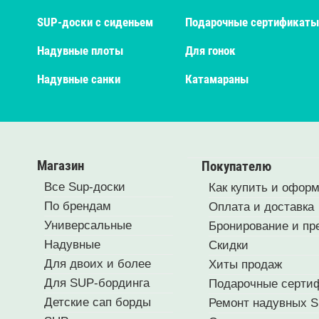
SUP-доски с сиденьем
Подарочные сертификаты
Надувные плоты
Для гонок
Надувные санки
Катамараны
Магазин
Покупателю
Все Sup-доски
Как купить и оформ
По брендам
Оплата и доставка
Универсальные
Бронирование и пр
Надувные
Скидки
Для двоих и более
Хиты продаж
Для SUP-бординга
Подарочные серти
Детские сап борды
Ремонт надувных S