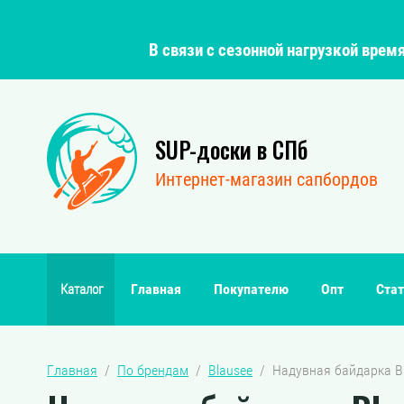
В связи с сезонной нагрузкой вре
SUP-доски в СПб
Интернет-магазин сапбордов
Главная
Покупателю
Опт
Стат
Каталог
Главная
  /  
По брендам
  /  
Blausee
  /  Надувная байдарка B