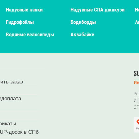
Надувные каяки
Надувные СПА джакузи
Н
Гидрофойлы
Бодиборды
А
Водяные велосипеды
Аквабайки
S
ить заказ
Ин
Ре
едоплата
ИП
ОГ
фикаты
UP-досок в СПб