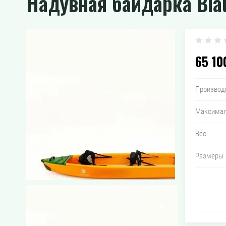
Надувная байдарка Blau
65 10
Производ
Максимал
Вес
Размеры