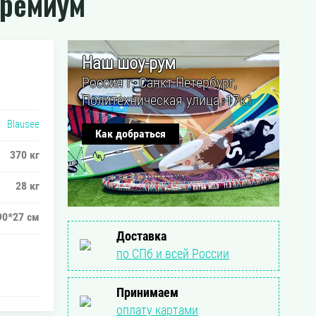
Премиум
Наш шоу-рум
Россия г. Санкт-Петербург,
Политехническая улица, 17к1
Blausee
Как добраться
370 кг
28 кг
90*27 см
Доставка
по СПб и всей России
Принимаем
оплату картами