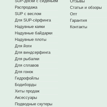
SUP-доски с сиденьем
Отзывы
Распродажа
Статьи и обзоры
SUP с веслом
Опт
Для SUP-сёрфинга
Гарантия
Надувные каяки
Контакты
Надувные байдарки
Надувные плоты
Для йоги
Для виндсерфинга
Для рыбалки
Для сплавов
Для гонок
Гидрофойлы
Бодиборды
Хиты продаж
Аксессуары
Подводные скутеры