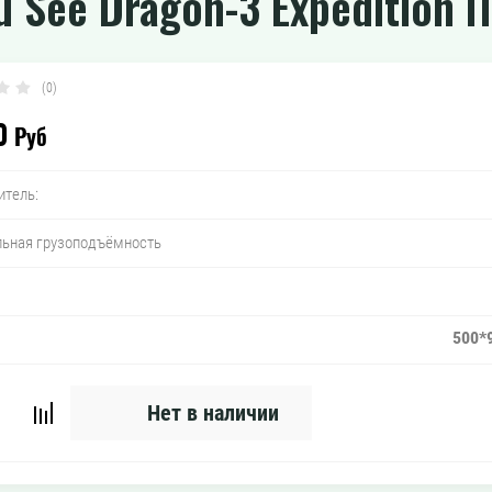
 See Dragon-3 Expedition 
(0)
0
Руб
итель:
ьная грузоподъёмность
500*
Нет в наличии