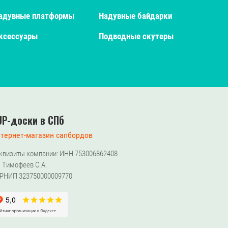
адувные платформы
Надувные байдарки
ксессуары
Подводные скутеры
UP-доски в СПб
тернет-магазин сапбордов
квизиты компании: ИНН 753006862408
 Тимофеев С.А.
РНИП 323750000009770