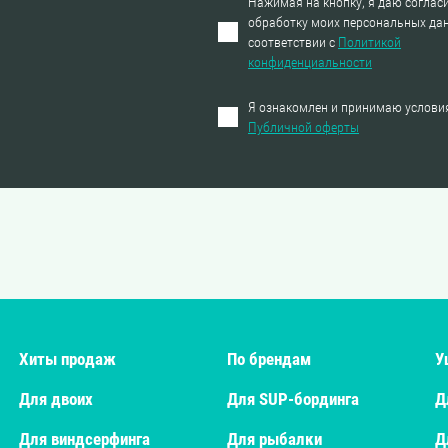
Нажимая на кнопку, я даю согласи
обработку моих персональных да
соответствии с
Политикой
конфиденциальности
Я ознакомлен и принимаю услови
Публичной оферты
Хиты продаж
По брендам
У
Для двоих
Для SUP-бординга
Д
Для виндсерфинга
Для рыбалки
Д